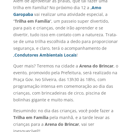
Além de aproveitar as praias, que tal fazer uma
trilha em Família? No próximo dia 12 a
,
Amo
Garopaba
vai realizar uma atividade especial, a
“
Trilha em Família
“, um passeio super divertido,
para pais e crianças, onde irão aprender e se
divertir, tudo isso em contato com a natureza. Trata-
se de uma trilha escolhida a dedo para proporcionar
segurança, e claro, terá o acompanhamento de
,
Condutores Ambientais Locais
!
Quer mais? Teremos na cidade a
Arena do Brincar
, o
evento, promovido pela Prefeitura, será realizado na
Praça Gov. Ivo Silveira, das 13h30 às 18hs, com
programação intensa em comemoração ao dia das
crianças, com brincadeiras de circo, piscina de
bolinhas gigante e muito mais.
Resumindo: no dia das crianças, você pode fazer a
Trilha em Família
pela manhã, e a tarde levar as
crianças para a
Arena do Brincar
, vai ser
inesquecível!!