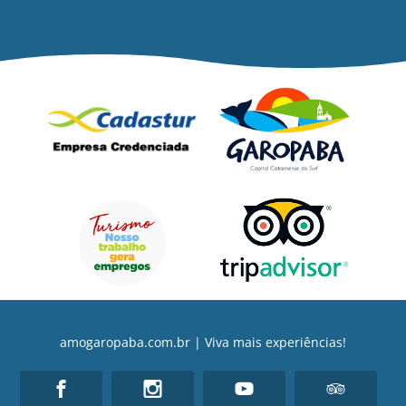
amogaropaba.com.br | Viva mais experiências!