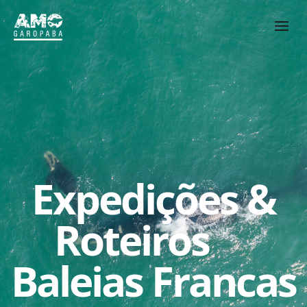
Expedições &
Roteiros
Baleias Francas