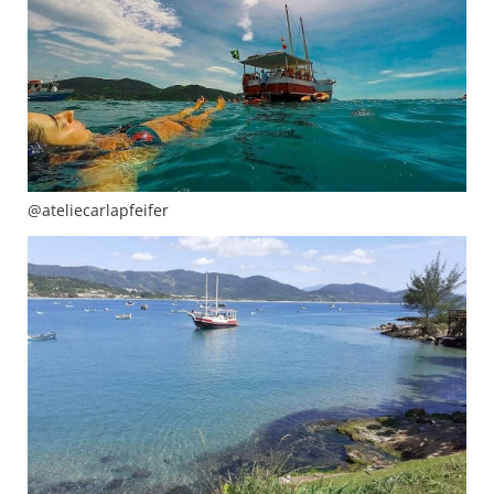
@ateliecarlapfeifer